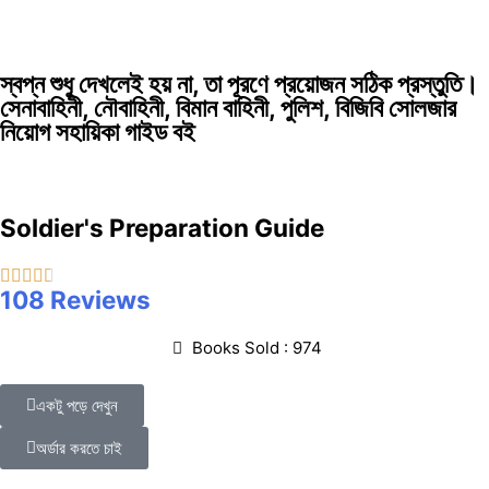
স্বপ্ন শুধু দেখলেই হয় না, তা পূরণে প্রয়োজন সঠিক প্রস্তুতি।
সেনাবাহিনী, নৌবাহিনী, বিমান বাহিনী, পুলিশ, বিজিবি সোলজার
নিয়োগ সহায়িকা গাইড বই
Soldier's Preparation Guide
108 Reviews
Books Sold : 974
একটু পড়ে দেখুন
অর্ডার করতে চাই