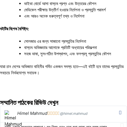
ভাইভা বোর্ডে আসা বাস্তব প্রশ্ন এবং উত্তরের কৌশল
মেডিকেল পরীক্ষায় উত্তীর্ণ হওয়ার নির্দেশনা ও প্রস্তুতি পরামর্শ
এবং আরও অনেক গুরুত্বপূর্ণ তথ্য ও নির্দেশনা
বইটির বিশেষ বৈশিষ্ট্য:
সোলজার এর জন্য সাজানো প্রস্তুতির নির্দেশনা
বাস্তব অভিজ্ঞতার আলোকে প্রতিটি অধ্যায়ের পরিকল্পনা
সহজ ভাষা, সুসংগঠিত উপস্থাপন, এবং ফলপ্রসূ প্রস্তুতির কৌশল
যারা চান দেশের অভিজাত বাহিনীর গর্বিত একজন সদস্য হতে—এই বইটি হবে তাদের প্রস্তুতির
সবচেয়ে নির্ভরযোগ্য সহায়ক।
সম্মানিত পাঠকের রিভিউ দেখুন
Himel Mahmud





@himel.mahmud
বইটা একদম সুন্দরভাবে সাজানো। সব বিষয় ভেঙে ভাগ করা আছে আর সহজ ভাষায়