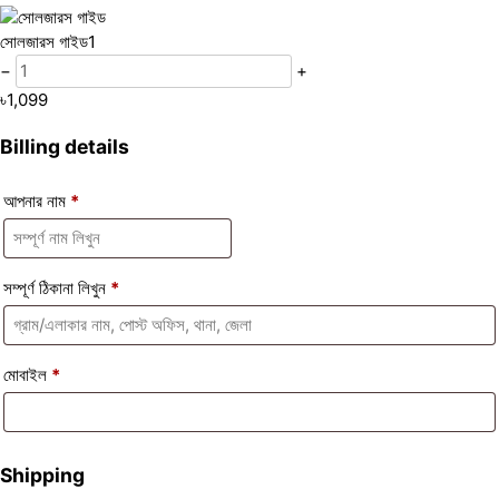
সোলজারস গাইড
1
−
+
৳
1,099
Billing details
আপনার নাম
*
সম্পূর্ণ ঠিকানা লিখুন
*
মোবাইল
*
Shipping